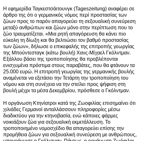
Η εφημερίδα Ταγκεστσάιτουνγκ (Tageszeitung) αναφέρει σε
άρθρο της ότι ο γερμανικός νόμος περί προστασίας των
ζώων προς το παρόν απαγορεύει τη σεξουαλική συνεύρεση
μεταξύ ανθρώπων και ζώων μόνο στην περίπτωση που το
ζώο τραυματίζεται. «Μια ρητή απαγόρευση θα κάνει πιο
εύκολη τη δίωξη και θα βελτιώσει τον βαθμό προστασίας
των ζώων», δήλωσε ο επικεφαλής της επιτροπής γεωργίας
της Μπούντεσταγκ (κάτω βουλή) Χανς-Μίχαελ Γκόλντμαν.
Εξάλλου βάσει της τροποποίησης θα προβλέπονται
ενισχυμένα πρόστιμα στους παραβάτες, που θα φτάνουν τα
25.000 ευρώ. Η επιτροπή γεωργίας της γερμανικής βουλής
αναμένεται να εξετάσει την Τετάρτη την τροποποίηση του
νόμου και στη συνέχεια να την στείλει προς ψήφιση στη
βουλή μέχρι τα μέσα Δεκεμβρίου, πρόσθεσε ο Γκόλντμαν.
Η οργάνωση Κτηνίατροι κατά της Ζωοφιλίας επισημαίνει ότι
χιλιάδες Γερμανοί ανταλλάσσουν πληροφορίες μέσω
διαδικτύου για την κτηνοβασία, ενώ κάποιες φάρμες
νοικιάζουν ζώα για σεξουαλική εκμετάλλευση. Το
τροποποιημένο νομοσχέδιο θα απαγορεύει επίσης την
προμήθεια ζώων για σεξουαλική συνεύρεση με ανθρώπους,
υπογράμμισε ο Γκόλντμαν. Πάντως, η οργάνωση Ζωόφιλοι