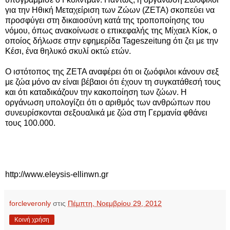
για την Ηθική Μεταχείριση των Ζώων (ZETA) σκοπεύει να
προσφύγει στη δικαιοσύνη κατά της τροποποίησης του
νόμου, όπως ανακοίνωσε ο επικεφαλής της Μίχαελ Κίοκ, ο
οποίος δήλωσε στην εφημερίδα Tageszeitung ότι ζει με την
Κέσι, ένα θηλυκό σκυλί οκτώ ετών.
Ο ιστότοπος της ZETA αναφέρει ότι οι ζωόφιλοι κάνουν σεξ
με ζώα μόνο αν είναι βέβαιοι ότι έχουν τη συγκατάθεσή τους
και ότι καταδικάζουν την κακοποίηση των ζώων. Η
οργάνωση υπολογίζει ότι ο αριθμός των ανθρώπων που
συνευρίσκονται σεξουαλικά με ζώα στη Γερμανία φθάνει
τους 100.000.
http://www.eleysis-ellinwn.gr
forcleveronly
στις
Πέμπτη, Νοεμβρίου 29, 2012
Κοινή χρήση